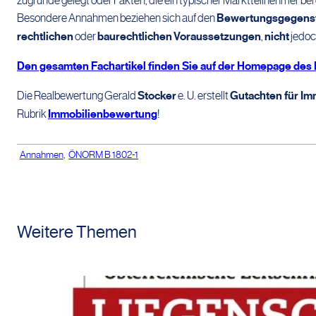
zugrunde gelegt oder Fakten, die ein typischer Marktteilnehmer bei 
Besondere Annahmen beziehen sich auf den
Bewertungsgegens
rechtlichen
oder
baurechtlichen
Voraussetzungen
,
nicht
jedoc
Den gesamten Fachartikel finden Sie auf der Homepage des
Die Realbewertung Gerald
Stocker
e. U. erstellt
Gutachten für Im
Rubrik
Immobilienbewertung
!
Annahmen
,
ÖNORM B 1802-1
Weitere Themen