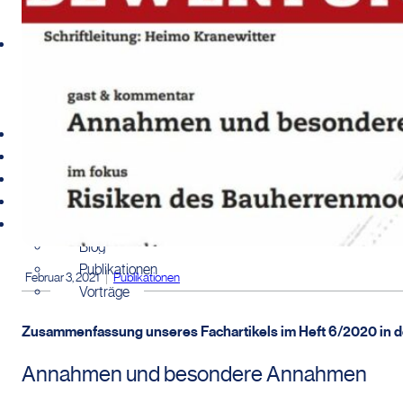
Tätigkeitsbereich
Immobilienbewertung
Immobilienconsulting
Immobilientransaktionen
Kunden
Preise
Über uns
Verbände
Wissensbereich
Blog
Publikationen
Februar 3, 2021
Publikationen
Vorträge
Zusammenfassung unseres Fachartikels im Heft 6/2020 in de
Annahmen und besondere Annahmen