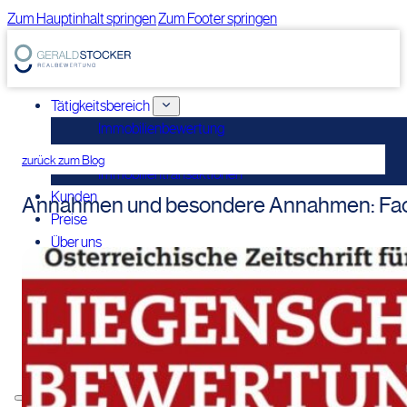
Zum Hauptinhalt springen
Zum Footer springen
Tätigkeitsbereich
Immobilienbewertung
Immobilienconsulting
zurück zum Blog
Immobilientransaktionen
Kunden
Annahmen und besondere Annahmen: Facha
Preise
Über uns
Verbände
Wissensbereich
Blog
Publikationen
Vorträge