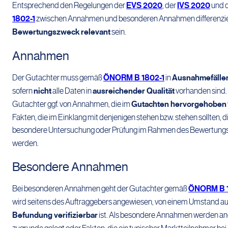
Entsprechend den Regelungen der
EVS 2020
, der
IVS 2020
und 
1802-1
zwischen Annahmen und besonderen Annahmen differenzie
Bewertungszweck
relevant
sein.
Annahmen
Der Gutachter muss gemäß
ÖNORM B 1802-1
in
Ausnahmefälle
sofern
nicht
alle Daten in
ausreichender Qualität
vorhanden sind.
Gutachter ggf. von Annahmen, die im
Gutachten hervorgehoben
Fakten, die im Einklang mit denjenigen stehen bzw. stehen sollte
besondere Untersuchung oder Prüfung im Rahmen des Bewertung
werden.
Besondere Annahmen
Bei besonderen Annahmen geht der Gutachter gemäß
ÖNORM B 1
wird seitens des Auftraggebers angewiesen, von einem Umstand au
Befundung verifizierbar
ist. Als besondere Annahmen werden an