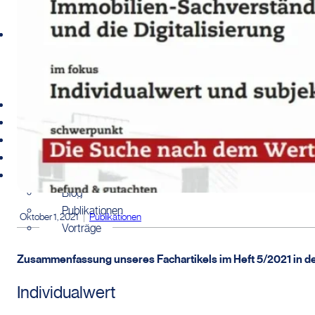
Tätigkeitsbereich
Immobilienbewertung
Immobilienconsulting
Immobilientransaktionen
Kunden
Preise
Über uns
Verbände
Wissensbereich
Blog
Publikationen
Oktober 1, 2021
Publikationen
Vorträge
Zusammenfassung unseres Fachartikels im Heft 5/2021 in de
Individualwert