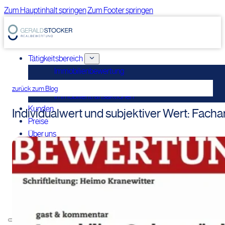
Zum Hauptinhalt springen
Zum Footer springen
Tätigkeitsbereich
Immobilienbewertung
Immobilienconsulting
zurück zum Blog
Immobilientransaktionen
Kunden
Individualwert und subjektiver Wert: Fachar
Preise
Über uns
Verbände
Wissensbereich
Blog
Publikationen
Vorträge