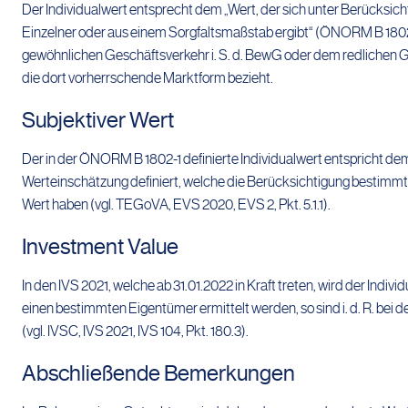
Der Individualwert entsprecht dem „Wert, der sich unter Berücksi
Einzelner oder aus einem Sorgfaltsmaßstab ergibt“ (ÖNORM B 1802-1,
gewöhnlichen Geschäftsverkehr i. S. d. BewG oder dem redlichen Ges
die dort vorherrschende Marktform bezieht.
Subjektiver Wert
Der in der ÖNORM B 1802-1 definierte Individualwert entspricht dem
Werteinschätzung definiert, welche die Berücksichtigung bestimmte
Wert haben (vgl. TEGoVA, EVS 2020, EVS 2, Pkt. 5.1.1).
Investment Value
In den IVS 2021, welche ab 31.01.2022 in Kraft treten, wird der Indiv
einen bestimmten Eigentümer ermittelt werden, so sind i. d. R. be
(vgl. IVSC, IVS 2021, IVS 104, Pkt. 180.3).
Abschließende Bemerkungen