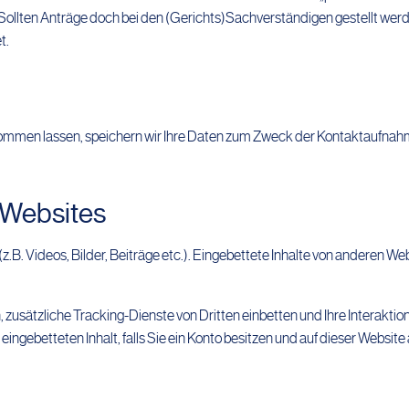
Sollten Anträge doch bei den (Gerichts)Sachverständigen gestellt wer
t.
kommen lassen, speichern wir Ihre Daten zum Zweck der Kontaktaufnah
 Websites
z.B. Videos, Bilder, Beiträge etc.). Eingebettete Inhalte von anderen We
usätzliche Tracking-Dienste von Dritten einbetten und Ihre Interaktio
 eingebetteten Inhalt, falls Sie ein Konto besitzen und auf dieser Websit