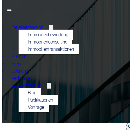
Tätigkeitsbereich
Immobilienbewertung
Immobilienconsulting
Immobilientransaktionen
Kunden
Preise
Über uns
Verbände
Wissensbereich
Blog
Publikationen
Vorträge