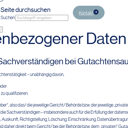
Seite durchsuchen
Kontakt
Suchen
×
nbezogener Daten
 Sachverständigen bei Gutachtensau
htenstätigkeit – unabhängig davon,
oder
 zu qualifizieren.
er“, also das/ die jeweilige Gericht/ Behörde bzw. der jeweilige „private
ie Sachverständigen – insbesondere auch für die Erfüllung der datens
n, Auskunft, Richtigstellung, Löschung, Einschränkung, Datenübertragu
nd daher direkt beim Gericht/ bei der Behörde bzw. dem „privaten“ Gu