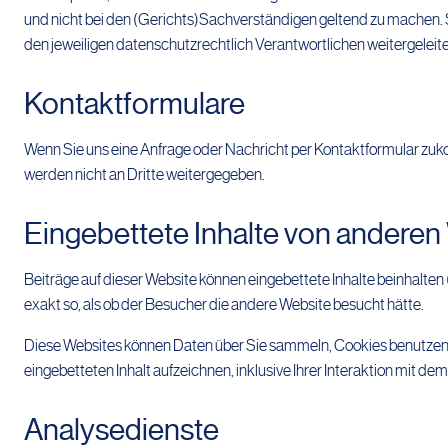
und nicht bei den (Gerichts)Sachverständigen geltend zu machen. 
den jeweiligen datenschutzrechtlich Verantwortlichen weitergeleite
Kontaktformulare
Wenn Sie uns eine Anfrage oder Nachricht per Kontaktformular zu
werden nicht an Dritte weitergegeben.
Eingebettete Inhalte von anderen
Beiträge auf dieser Website können eingebettete Inhalte beinhalten (
exakt so, als ob der Besucher die andere Website besucht hätte.
Diese Websites können Daten über Sie sammeln, Cookies benutzen, z
eingebetteten Inhalt aufzeichnen, inklusive Ihrer Interaktion mit dem
Analysedienste