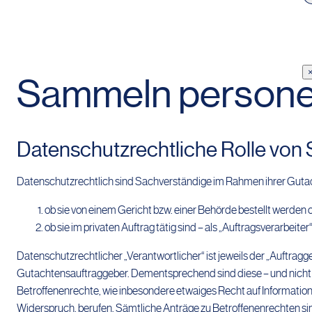
Sammeln persone
Datenschutzrechtliche Rolle von
Datenschutzrechtlich sind Sachverständige im Rahmen ihrer Gutac
ob sie von einem Gericht bzw. einer Behörde bestellt werden 
ob sie im privaten Auftrag tätig sind – als „Auftragsverarbeiter“
Datenschutzrechtlicher „Verantwortlicher“ ist jeweils der „Auftraggeb
Gutachtensauftraggeber. Dementsprechend sind diese – und nicht d
Betroffenenrechte, wie inbesondere etwaiges Recht auf Informatio
Widerspruch, berufen. Sämtliche Anträge zu Betroffenenrechten si