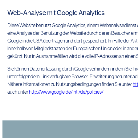
Web-Analyse mit Google Analytics
Diese Website benutzt Google Analytics, einem Webanalysedienst d
eine Analyse der Benutzung der Website durch deren Besucher ermö
Google in die USA übertragen und dort gespeichert. Im Falle der Ak
innerhalb von Mitgliedstaaten der Europäischen Union oder in an
gekürzt. Nur in Ausnahmefällen wird die volle IP-Adressen an einen
Sie können Datenerfassung durch Google verhindern, indem Sie Ihr
unter folgendem Link verfügbare Browser-Erweiterung herunterlade
Nähere Informationen zu Nutzungsbedingungen finden Sie unter
ht
auch unter
http://www.google.de/intl/de/policies/