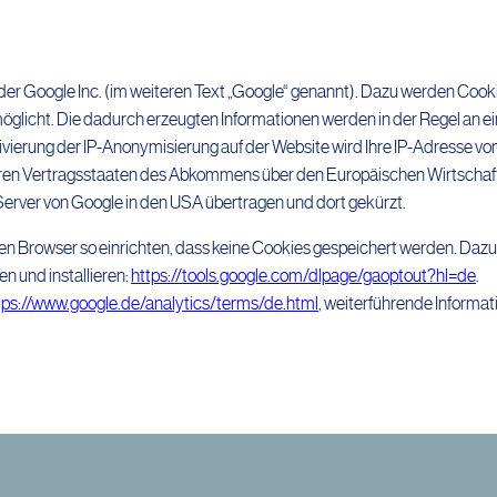
er Google Inc. (im weiteren Text „Google“ genannt). Dazu werden Cook
glicht. Die dadurch erzeugten Informationen werden in der Regel an e
tivierung der IP-Anonymisierung auf der Website wird Ihre IP-Adresse v
deren Vertragsstaaten des Abkommens über den Europäischen Wirtscha
 Server von Google in den USA übertragen und dort gekürzt.
en Browser so einrichten, dass keine Cookies gespeichert werden. Dazu
n und installieren:
https://tools.google.com/dlpage/gaoptout?hl=de
.
tps://www.google.de/analytics/terms/de.html
, weiterführende Informat