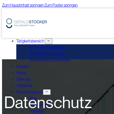
Zum Hauptinhalt springen
Zum Footer springen
Tätigkeitsbereich
Immobilienbewertung
Immobilienconsulting
Immobilientransaktionen
Kunden
Preise
Über uns
Verbände
Wissensbereich
Datenschutz
Blog
Publikationen
Vorträge