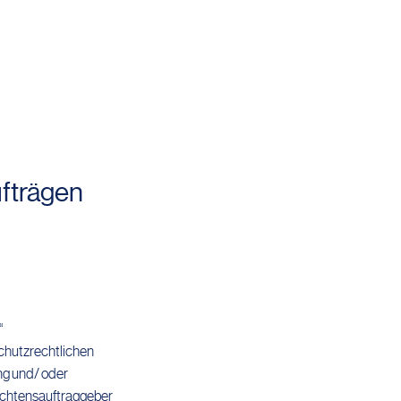
fträgen
“
chutzrechtlichen
ng und/ oder
tachtensauftraggeber