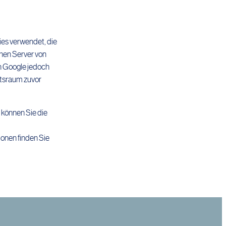
ies verwendet, die
inen Server von
on Google jedoch
ftsraum zuvor
 können Sie die
ionen finden Sie