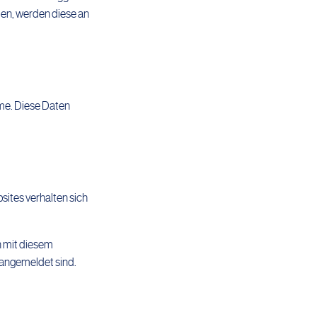
den, werden diese an
me. Diese Daten
bsites verhalten sich
n mit diesem
e angemeldet sind.