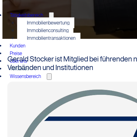
Tätigkeitsbereich
Immobilienbewertung
Immobilienconsulting
Immobilientransaktionen
Kunden
Preise
Gerald Stocker ist Mitglied bei führenden 
Über uns
Verbänden und Institutionen
Verbände
Wissensbereich
Blog
Publikationen
Vorträge