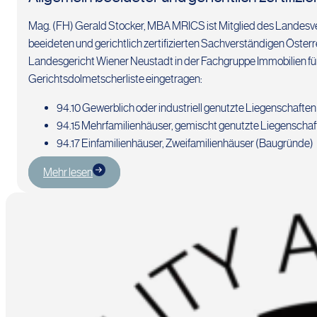
Mag. (FH) Gerald Stocker, MBA MRICS ist Mitglied des Landesv
beeideten und gerichtlich zertifizierten Sachverständigen Österre
Landesgericht Wiener Neustadt in der Fachgruppe Immobilien fü
Gerichtsdolmetscherliste eingetragen:
94.10 Gewerblich oder industriell genutzte Liegenschafte
94.15 Mehrfamilienhäuser, gemischt genutzte Liegensch
94.17 Einfamilienhäuser, Zweifamilienhäuser (Baugründe)
Mehr lesen