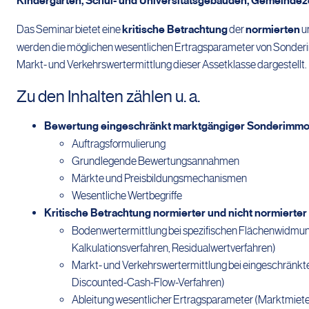
Kindergärten, Schul- und Universitätsgebäuden, Gemeindeze
Das Seminar bietet eine
kritische Betrachtung
der
normierten
u
werden die möglichen wesentlichen Ertragsparameter von Sonderimm
Markt- und Verkehrswertermittlung dieser Assetklasse dargestellt.
Zu den Inhalten zählen u. a.
Bewertung eingeschränkt marktgängiger Sonderimmobi
Auftragsformulierung
Grundlegende Bewertungsannahmen
Märkte und Preisbildungsmechanismen
Wesentliche Wertbegriffe
Kritische Betrachtung normierter und nicht normier
Bodenwertermittlung bei spezifischen Flächenwidmu
Kalkulationsverfahren, Residualwertverfahren)
Markt- und Verkehrswertermittlung bei eingeschränkt
Discounted-Cash-Flow-Verfahren)
Ableitung wesentlicher Ertragsparameter (Marktmiete