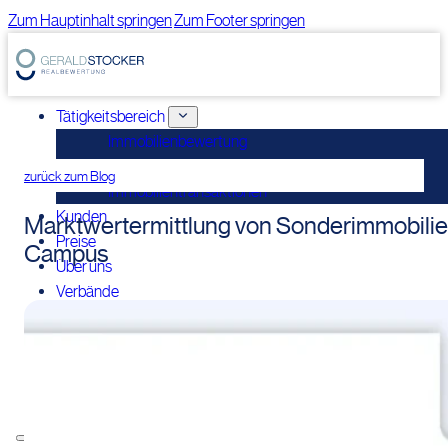
Zum Hauptinhalt springen
Zum Footer springen
Tätigkeitsbereich
Immobilienbewertung
Immobilienconsulting
zurück zum Blog
Immobilientransaktionen
Kunden
Marktwertermittlung von Sonderimmobilien
Preise
Campus
Über uns
Verbände
Wissensbereich
Blog
Publikationen
Vorträge