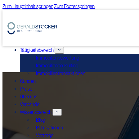
Zum Hauptinhalt springen
Zum Footer springen
Tätigkeitsbereich
Immobilienbewertung
Immobilienconsulting
Immobilientransaktionen
Kunden
Preise
Über uns
Verbände
Wissensbereich
Blog
Publikationen
Vorträge