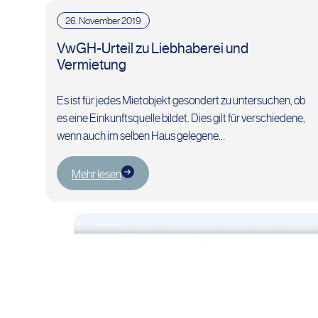
26. November 2019
VwGH-Urteil zu Liebhaberei und
Vermietung
Es ist für jedes Mietobjekt gesondert zu untersuchen, ob
es eine Einkunftsquelle bildet. Dies gilt für verschiedene,
wenn auch im selben Haus gelegene
Eigentumswohnungen, wenn…
Mehr lesen