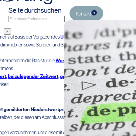
Seite durchsuchen
Kontakt
Suchen
×
hmen auf Basis der Vorgaben des
Unternehmensgesetzbuches
dimmobilen sowie Sonder- und Spezialimmobilien) und
Unternehmen die Basis für die
Wertminderung
im
ehmens.
rt, beizulegender Zeitwert, gemeiner Wert, Teilwert
sowie
hkeit
es
gemilderten Niederstwertprinzips
bei voraussichtlich
reiben, der diesen am Abschlussstichtag unter Bedachtnahme auf
ngen vorzunehmen, um diese mit dem Wert anzusetzen, der sich