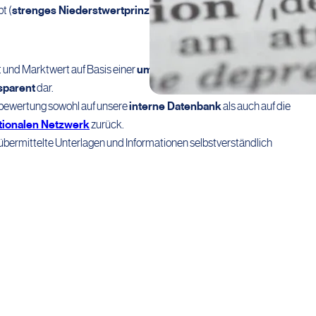
t (
strenges Niederstwertprinzip
).
 und Marktwert auf Basis einer
umfassenden
und
detaillierten
sparent
dar.
sbewertung sowohl auf unsere
interne Datenbank
als auch auf die
ationalen Netzwerk
zurück.
bermittelte Unterlagen und Informationen selbstverständlich