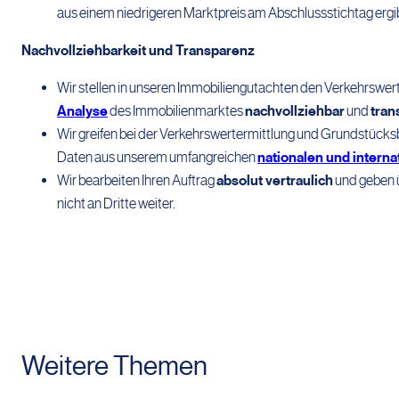
aus einem niedrigeren Marktpreis am Abschlussstichtag ergib
Nachvollziehbarkeit und Transparenz
Wir stellen in unseren Immobiliengutachten den Verkehrswert
Analyse
des Immobilienmarktes
nachvollziehbar
und
tran
Wir greifen bei der Verkehrswertermittlung und Grundstück
Daten aus unserem umfangreichen
nationalen und intern
Wir bearbeiten Ihren Auftrag
absolut vertraulich
und geben ü
nicht an Dritte weiter.
Weitere Themen