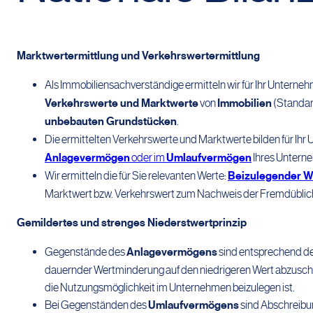
Marktwertermittlung und Verkehrswertermittlung
Als Immobiliensachverständige ermitteln wir für Ihr Unterne
Verkehrswerte und Marktwerte
von
Immobilien
(Standar
unbebauten Grundstücken
.
Die ermittelten Verkehrswerte und Marktwerte bilden für Ihr 
Anlagevermögen
oder im
Umlaufvermögen
Ihres Untern
Wir ermitteln die für Sie relevanten Werte:
Beizulegender We
Marktwert bzw. Verkehrswert zum Nachweis der Fremdüblic
Gemildertes und strenges Niederstwertprinzip
Gegenstände des
Anlagevermögens
sind entsprechend d
dauernder Wertminderung auf den niedrigeren Wert abzusch
die Nutzungsmöglichkeit im Unternehmen beizulegen ist.
Bei Gegenständen des
Umlaufvermögens
sind Abschreibu