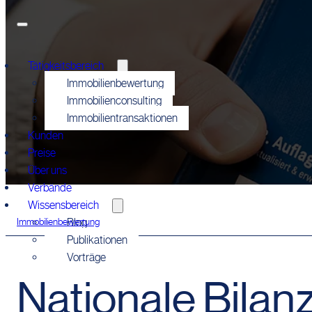
Tätigkeitsbereich
Immobilienbewertung
Immobilienconsulting
Immobilientransaktionen
Kunden
Preise
Über uns
Verbände
Wissensbereich
Immobilienbewertung
Blog
Publikationen
Vorträge
Nationale Bilan