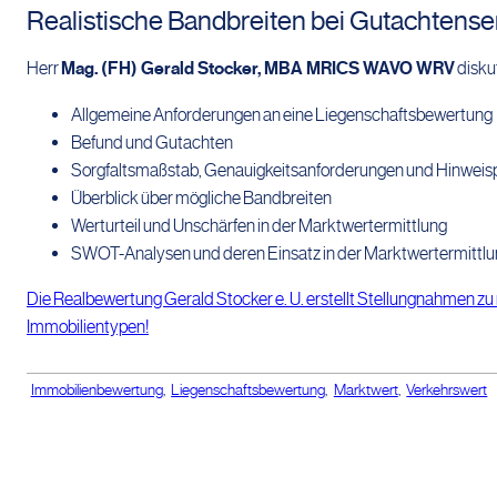
Realistische Bandbreiten bei Gutachtens
Herr
Mag. (FH) Gerald Stocker, MBA MRICS WAVO WRV
disku
Allgemeine Anforderungen an eine Liegenschaftsbewertung
Befund und Gutachten
Sorgfaltsmaßstab, Genauigkeitsanforderungen und Hinweisp
Überblick über mögliche Bandbreiten
Werturteil und Unschärfen in der Marktwertermittlung
SWOT-Analysen und deren Einsatz in der Marktwertermittl
Die Realbewertung Gerald Stocker e. U. erstellt Stellungnahmen z
Immobilientypen!
Immobilienbewertung
,
Liegenschaftsbewertung
,
Marktwert
,
Verkehrswert