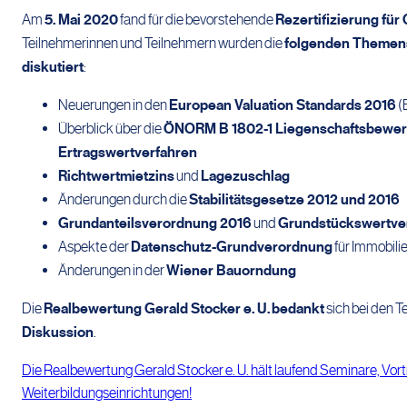
Am
5. Mai 2020
fand für die bevorstehende
Rezertifizierung fü
Teilnehmerinnen und Teilnehmern wurden die
folgenden Themen
diskutiert
:
Neuerungen in den
European Valuation Standards 2016
(
Überblick über die
ÖNORM B 1802-1 Liegenschaftsbewertun
Ertragswertverfahren
Richtwertmietzins
und
Lagezuschlag
Änderungen durch die
Stabilitätsgesetze 2012 und 2016
Grundanteilsverordnung 2016
und
Grundstückswertve
Aspekte der
Datenschutz-Grundverordnung
für Immobili
Änderungen in der
Wiener Bauorndung
Die
Realbewertung Gerald Stocker e. U.
bedankt
sich bei den T
Diskussion
.
Die Realbewertung Gerald Stocker e. U. hält laufend Seminare, V
Weiterbildungseinrichtungen!