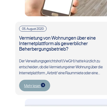
05. August 2020
Vermietung von Wohnungen über eine
Internetplattform als gewerblicher
Beherbergungsbetrieb?
Der Verwaltungsgerichtshof (VwGH) hatte kürzlich zu
entscheiden, ob die Vermietung einer Wohnung über die
Internetplattform „Airbnb“ eine Raummiete oder eine
Beherbergung im Sinne des Gewerberechts…
Mehr lesen