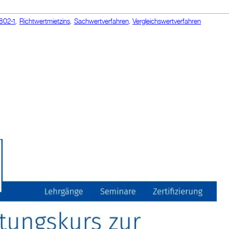
802-1
,
Richtwertmietzins
,
Sachwertverfahren
,
Vergleichswertverfahren