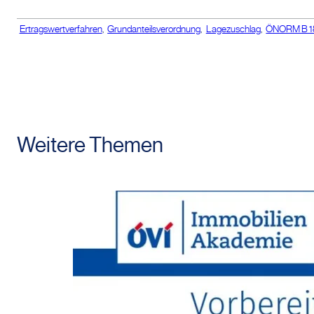
Ertragswertverfahren
,
Grundanteilsverordnung
,
Lagezuschlag
,
ÖNORM B 1
Weitere Themen