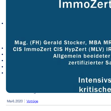
Tätigkeitsbereich
Immobilienbewertung
Immobilienconsulting
Immobilientransaktionen
Kunden
Preise
Über uns
Verbände
Wissensbereich
Blog
Publikationen
Vorträge
Mai 6, 2020
Vorträge